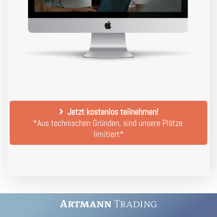
Jetzt kostenlos teilnehmen!
*Aus technischen Gründen, sind unsere Plätze 
limitiert*